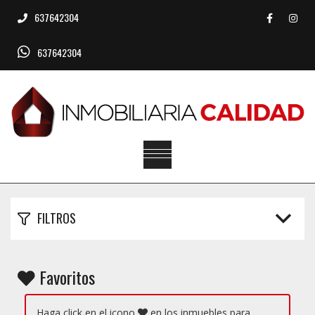
637642304
637642304
FILTROS
Favoritos
Haga click en el icono
en los inmuebles para