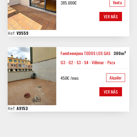
Venta
385.000€
VER MÁS
V9559
Ref:
Fuenteovejuna TODOS LOS GASTOS...
300m²
G3 - G2 - S3 - S4 - Villimar - Poza
Alquiler
450€ /mes
VER MÁS
A9153
Ref: