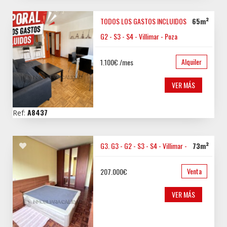
TODOS LOS GASTOS INCLUIDOS.
G3 -
65m²
G2 - S3 - S4 - Villimar - Poza
Alquiler
1.100€ /mes
VER MÁS
A8437
Ref:
G3.
G3 - G2 - S3 - S4 - Villimar - Poza
73m²
Venta
207.000€
VER MÁS