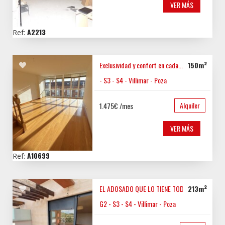
VER MÁS
A2213
Ref:
Exclusividad y confort en cada...
G3 - G2
150m²
- S3 - S4 - Villimar - Poza
Alquiler
1.475€ /mes
VER MÁS
A10699
Ref:
EL ADOSADO QUE LO TIENE TODO.
213m²
G3 -
G2 - S3 - S4 - Villimar - Poza