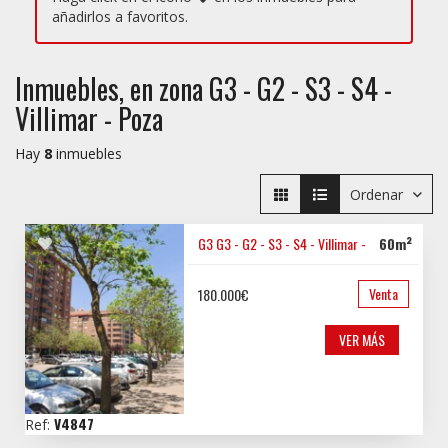
añadirlos a favoritos.
Inmuebles, en zona G3 - G2 - S3 - S4 -
Villimar - Poza
Hay
8
inmuebles
Ordenar
G3
G3 - G2 - S3 - S4 - Villimar - Poza
60m²
Venta
180.000€
VER MÁS
V4847
Ref: