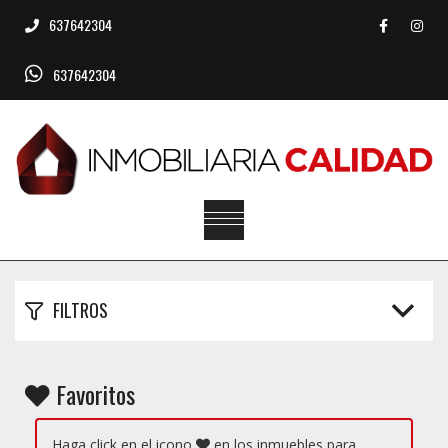
637642304
637642304
FILTROS
Favoritos
Haga click en el icono
en los inmuebles para