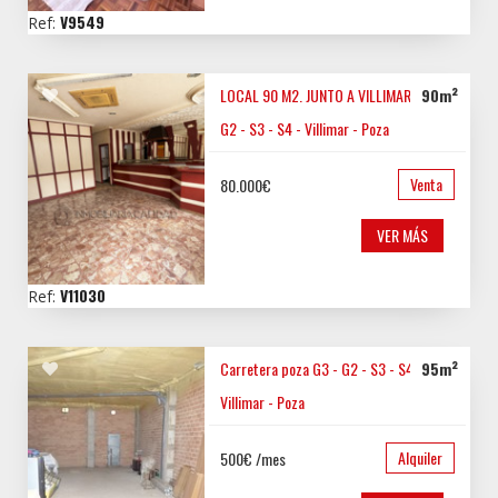
V9549
Ref:
LOCAL 90 M2. JUNTO A VILLIMAR....
90m²
G3 -
G2 - S3 - S4 - Villimar - Poza
Venta
80.000€
VER MÁS
V11030
Ref:
Carretera poza
G3 - G2 - S3 - S4 -
95m²
Villimar - Poza
Alquiler
500€ /mes