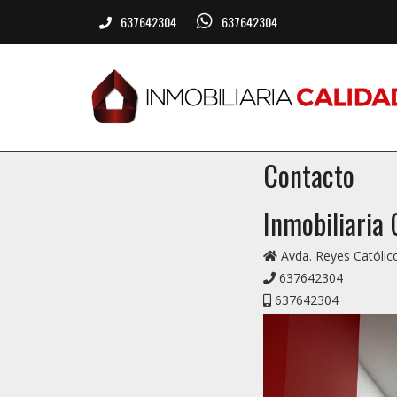
637642304
637642304
Contacto
Inmobiliaria 
Avda. Reyes Católic
637642304
637642304