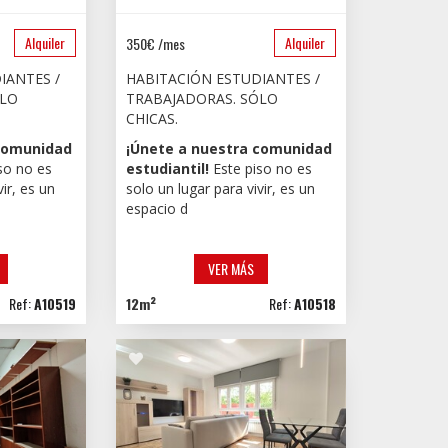
Alquiler
Alquiler
350€ /mes
IANTES /
HABITACIÓN ESTUDIANTES /
ÓLO
TRABAJADORAS. SÓLO
CHICAS.
 comunidad
¡Únete a nuestra comunidad
so no es
estudiantil!
Este piso no es
vir, es un
solo un lugar para vivir, es un
espacio d
VER MÁS
Ref:
A10519
12m²
Ref:
A10518