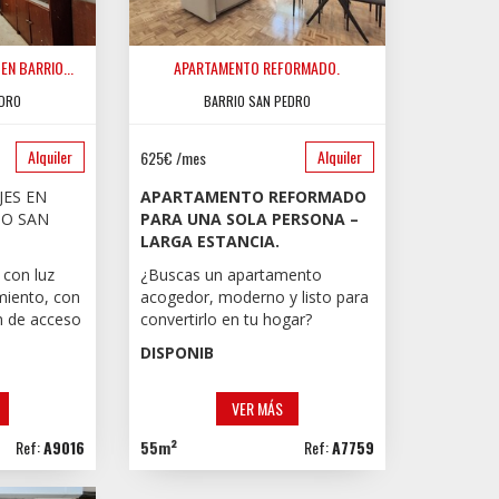
EN BARRIO...
APARTAMENTO REFORMADO.
EDRO
BARRIO SAN PEDRO
Alquiler
Alquiler
625€ /mes
JES EN
APARTAMENTO REFORMADO
IO SAN
PARA UNA SOLA PERSONA –
LARGA ESTANCIA.
 con luz
¿Buscas un apartamento
miento, con
acogedor, moderno y listo para
n de acceso
convertirlo en tu hogar?
DISPONIB
VER MÁS
Ref:
A9016
55m²
Ref:
A7759