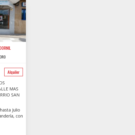
DORNIL
EDRO
Alquiler
OS
ALLE MAS
RRIO SAN
asta Julio
andería, con