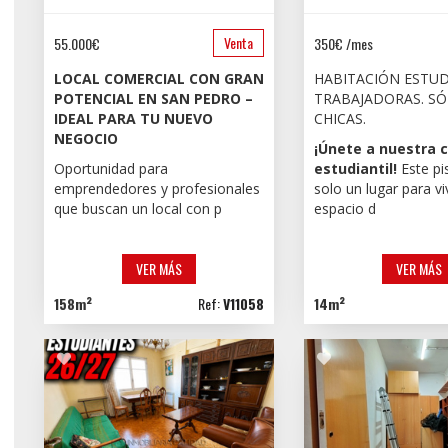
Venta
55.000€
350€ /mes
LOCAL COMERCIAL CON GRAN
HABITACIÓN ESTUD
POTENCIAL EN SAN PEDRO –
TRABAJADORAS. S
IDEAL PARA TU NUEVO
CHICAS.
NEGOCIO
¡Únete a nuestra
Oportunidad para
estudiantil!
Este pi
emprendedores y profesionales
solo un lugar para vi
que buscan un local con p
espacio d
VER MÁS
VER MÁS
158m²
Ref:
V11058
14m²