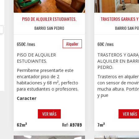
PISO DE ALQUILER ESTUDIANTES.
TRASTEROS GARAJES Y 
BARRIO SAN PEDRO
BARRIO SAN P
Alquiler
650€ /mes
60€ /mes
PISO DE ALQUILER
TRASTEROS Y GARA
ESTUDIANTES.
ALQUILER EN BARR
PEDRO.
Permíteme presentarte este
encantador piso de 2
Trasteros en alquiler
habitaciones y 68 m², perfecto
con sensor de movi
para estudiantes o profesores.
mucha altura. Portó
y pue
Caracter
VER MÁS
VER MÁS
62m²
Ref:
A9789
7m²