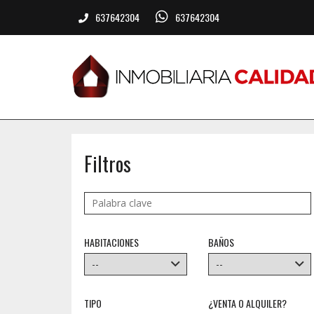
637642304
637642304
Filtros
HABITACIONES
BAÑOS
TIPO
¿VENTA O ALQUILER?