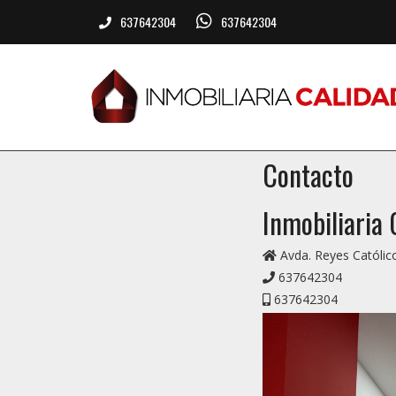
637642304
637642304
Contacto
Inmobiliaria 
Avda. Reyes Católic
637642304
637642304