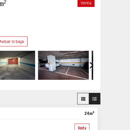
2
2m
Venta
Avisar si baja
24m²
Venta