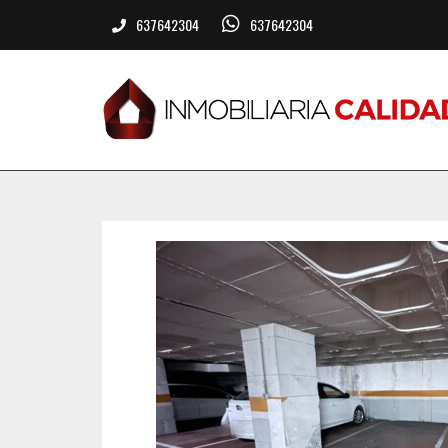
637642304
637642304